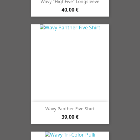
Wavy "HighFive" Longsleeve
40,00 €
Wavy Panther Five Shirt
39,00 €